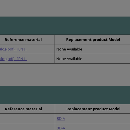
Reference material
Replacement product Model
alog(pdf)［EN］
None Available
alog(pdf)［EN］
None Available
Reference material
Replacement product Model
BD-A
BD-A