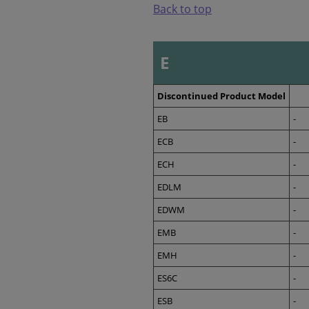
Back to top
E
Discontinued Product Model
EB
-
ECB
-
ECH
-
EDLM
-
EDWM
-
EMB
-
EMH
-
ES6C
-
ESB
-