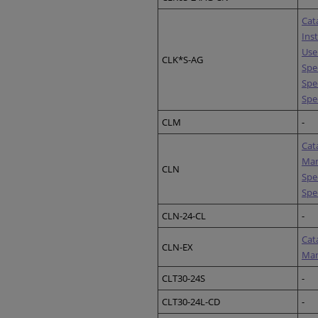
Cat
Ins
Use
CLK*S-AG
Spe
Spe
Spe
CLM
-
Cat
Ma
CLN
Spe
Spe
CLN-24-CL
-
Cat
CLN-EX
Ma
CLT30-24S
-
CLT30-24L-CD
-