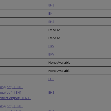
EHS
BK
EHS
FV-511A
FV-511A
BKV
BKV
None Available
None Available
EHS
alog(pdf)［EN］
nual(pdf)［EN］
EHS
cification(pdf)［EN］
alog(pdf)［EN］