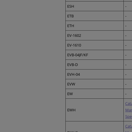
ESH
-
ETB
-
ETH
-
EV-1602
-
EV-1610
-
EVB-04JF/KF
-
EVB-D
-
EVH-04
-
EVW
-
EW
-
Cat
EWH
Ma
Spe
Cat