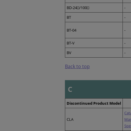
BD-24□/100□
-
BT
-
BT-04
-
BT-V
-
BV
-
Back to top
C
Discontinued Product Model
Cat
CLA
Ma
Spe