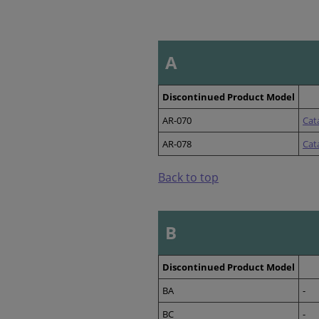
A
Discontinued Product Model
AR-070
Cat
AR-078
Cat
Back to top
B
Discontinued Product Model
BA
-
BC
-