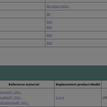
BD-24A□/100A□
BK
BDV
BKV
BKV
BDV
Reference material
Replacement product Model
alog(pdf)［EN］
nual(pdf)［EN］
CLA-A
LE
cification(pdf)［EN］