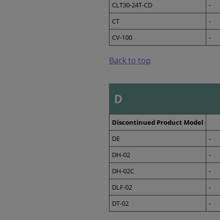
CLT30-24T-CD
-
CT
-
CV-100
-
Back to top
D
Discontinued Product Model
DE
-
DH-02
-
DH-02C
-
DLF-02
-
DT-02
-