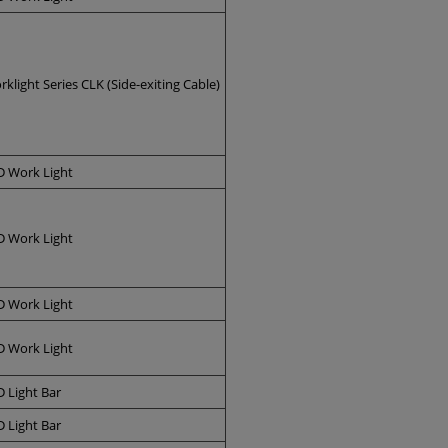
klight Series CLK (Side-exiting Cable)
D Work Light
D Work Light
D Work Light
D Work Light
D Light Bar
D Light Bar