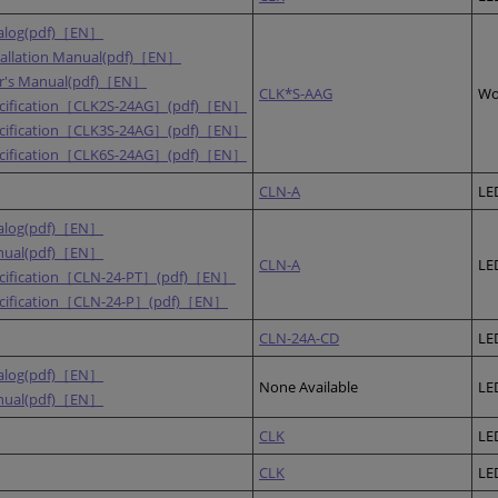
alog(pdf)［EN］
tallation Manual(pdf)［EN］
r's Manual(pdf)［EN］
CLK*S-AAG
Wor
cification［CLK2S-24AG］(pdf)［EN］
cification［CLK3S-24AG］(pdf)［EN］
cification［CLK6S-24AG］(pdf)［EN］
CLN-A
LE
alog(pdf)［EN］
nual(pdf)［EN］
CLN-A
LE
cification［CLN-24-PT］(pdf)［EN］
cification［CLN-24-P］(pdf)［EN］
CLN-24A-CD
LE
alog(pdf)［EN］
None Available
LE
nual(pdf)［EN］
CLK
LE
CLK
LE