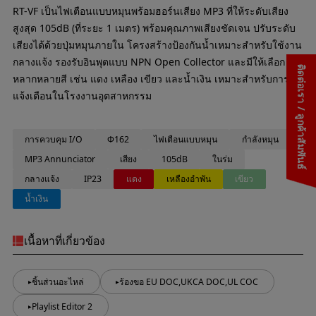
RT-VF เป็นไฟเตือนแบบหมุนพร้อมฮอร์นเสียง MP3 ที่ให้ระดับเสียง
สูงสุด 105dB (ที่ระยะ 1 เมตร) พร้อมคุณภาพเสียงชัดเจน ปรับระดับ
เสียงได้ด้วยปุ่มหมุนภายใน โครงสร้างป้องกันน้ำเหมาะสำหรับใช้งาน
กลางแจ้ง รองรับอินพุตแบบ NPN Open Collector และมีให้เลือก
ติดต่อเรา / ลูกค้าสัมพันธ์
หลากหลายสี เช่น แดง เหลือง เขียว และน้ำเงิน เหมาะสำหรับการ
แจ้งเตือนในโรงงานอุตสาหกรรม
การควบคุม I/O
Φ162
ไฟเตือนแบบหมุน
กำลังหมุน
MP3 Annunciator
เสียง
105dB
ในร่ม
กลางแจ้ง
IP23
แดง
เหลืองอำพัน
เขียว
น้ำเงิน
เนื้อหาที่เกี่ยวข้อง
ชิ้นส่วนอะไหล่
ร้องขอ EU DOC,UKCA DOC,UL COC
Playlist Editor 2