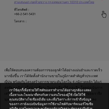
สามเสนนอก เขตห้วยขวาง กรุงเทพมหานคร 10310 ประเทศไทย
ที่โทรศัพท์
+66-2-541-5431
โทรสาร
+66-2-541-5429
อีเมล
sales_150716@patlite.co.th
URL
https://www.patlite.co.th/
เพื่อให้ตอบสนองความต้องการของลูกค้าได้อย่างแม่นยำและรวดเร็ว
มากยิ่งขึ้น เราได้จัดตั้งสำนักงานขายในภูมิภาคสำคัญทั่วประเทศ
ญี่ปุ่น พร้อมกับโครงสร้างการขายระดับโลกใน 4 ภูมิภาคหลัก ได้แก่
สหรัฐอเมริกา ยุโรป เอเชียตะวันออกเฉียงใต้ และจีน โดยมุ่งเน้นการ
เราใช้คุกกี้เพื่อช่วยให้ไซต์ของเราทำงานได้อย่างถูกต้อง แสดง
เสริมสร้างแบรนด์ PATLITE ให้เป็นผู้นำระดับโลก กลยุทธ์ของเราจึง
เนื้อหาและโฆษณาที่ตรงกับความสนใจของผู้ใช้ เปิดให้ใช้
มุ่งเน้นการเติบโตอย่างต่อเนื่องและความมุ่งมั่นที่ไม่เปลี่ยนแปลง
คุณสมบัติทางโซเชียลมีเดีย และเพื่อวิเคราะห์การเข้าถึงข้อมูล
ของเรา เรายังแบ่งปันข้อมูลการใช้งานไซต์กับพาร์ทเนอร์โซเชีย
ลมีเดีย การโฆษณาและพาร์ทเนอร์การวิเคราะห์ของเราอีกด้วย