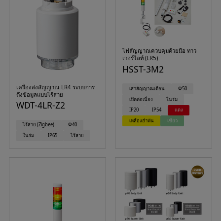
ไฟสัญญาณควบคุมด้วยมือ ทาว
เวอร์ไลท์ (LR5)
HSST-3M2
เครื่องส่งสัญญาณ LR4 ระบบการ
เสาสัญญาณเตือน
Φ50
ดึงข้อมูลแบบไร้สาย
เปิดต่อเนื่อง
ในร่ม
WDT-4LR-Z2
IP20
IP54
แดง
เหลืองอำพัน
เขียว
ไร้สาย (Zigbee)
Φ40
ในร่ม
IP65
ไร้สาย