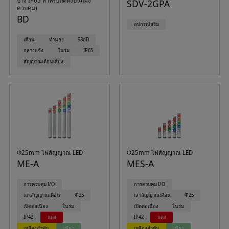
บาง IP65 สำหรับติดตั้งบนแผง
SDV-2GPA
ควบคุม)
BD
อุปกรณ์สริม
เตือน
ทำนอง
98dB
กลางแจ้ง
ในร่ม
IP65
สัญญาณเตือนเสียง
Φ25mm ไฟสัญญาณ LED
Φ25mm ไฟสัญญาณ LED
ME-A
MES-A
การควบคุม I/O
การควบคุม I/O
เสาสัญญาณเตือน
Φ25
เสาสัญญาณเตือน
Φ25
เปิดต่อเนื่อง
ในร่ม
เปิดต่อเนื่อง
ในร่ม
IP42
แดง
IP42
แดง
เหลืองอำพัน
เขียว
เหลืองอำพัน
เขียว