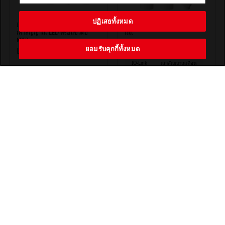
ปฏิเสธทั้งหมด
IP67 / IP69K จัดอันดับΦ60มม.
หอสัญญาณ LED IO-Link Φ60
เสาสัญญาณ LED พร้อมขั้วต่อ
มม.
M12
LR6-IL
ยอมรับคุกกี้ทั้งหมด
LR6+FB295
IO-Link
เสาสัญญาณเตือน
ขั้วต่อM12
Φ60
เปิดต่อเนื่อง
เสาสัญญาณเตือน
Φ60
กระพริบ
กระพริบ (แฟลช)
IP67
IP69K
แดง
เตือน
ในร่ม
IP65
เหลืองอำพัน
เขียว
แดง
เหลืองอำพัน
น้ำเงิน
ขาว
เขียว
โหลดเพิ่มเติม ▼
PATLITE CORPORATION. All Rights Reserved.