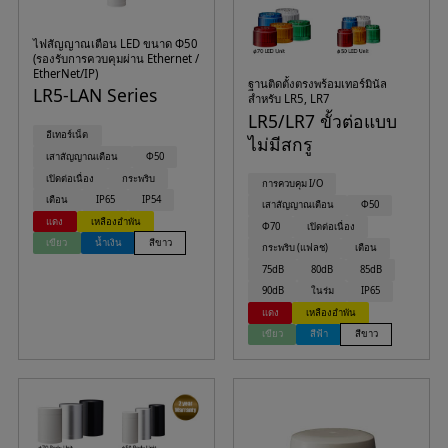
ไฟสัญญาณเตือน LED ขนาด Φ50
(รองรับการควบคุมผ่าน Ethernet /
EtherNet/IP)
ฐานติดตั้งตรงพร้อมเทอร์มินัล
LR5-LAN Series
สำหรับ LR5, LR7
LR5/LR7 ขั้วต่อแบบ
อีเทอร์เน็ต
ไม่มีสกรู
เสาสัญญาณเตือน
Φ50
เปิดต่อเนื่อง
กระพริบ
การควบคุม I/O
เตือน
IP65
IP54
เสาสัญญาณเตือน
Φ50
แดง
เหลืองอำพัน
Φ70
เปิดต่อเนื่อง
เขียว
น้ำเงิน
สีขาว
กระพริบ (แฟลช)
เตือน
75dB
80dB
85dB
90dB
ในร่ม
IP65
แดง
เหลืองอำพัน
เขียว
สีฟ้า
สีขาว