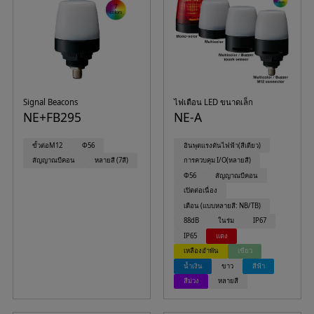
Signal Beacons
ไฟเตือน LED ขนาดเล็ก
NE+FB295
NE-A
ขั้วต่อM12
Φ56
อินพุตแรงดันไฟฟ้า(สีเดียว)
สัญญาณบีคอน
หลายสี (7สี)
การควบคุม I/O(หลายสี)
Φ56
สัญญาณบีคอน
เปิดต่อเนื่อง
เตือน (แบบหลายสี: NB/TB)
88dB
ในร่ม
IP67
IP65
แดง
เหลืองอำพัน
เขียว
น้ำเงิน
ขาว
สีฟ้า
สีม่วง
หลายสี