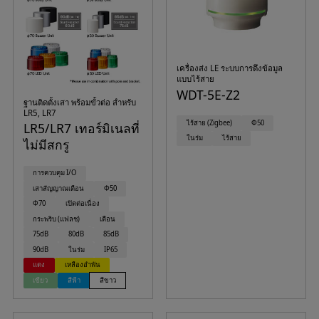
เครื่องส่ง LE ระบบการดึงข้อมูล
แบบไร้สาย
WDT-5E-Z2
ฐานติดตั้งเสา พร้อมขั้วต่อ สำหรับ
LR5, LR7
ไร้สาย (Zigbee)
Φ50
LR5/LR7 เทอร์มิเนลที่
ในร่ม
ไร้สาย
ไม่มีสกรู
การควบคุม I/O
เสาสัญญาณเตือน
Φ50
Φ70
เปิดต่อเนื่อง
กระพริบ (แฟลช)
เตือน
75dB
80dB
85dB
90dB
ในร่ม
IP65
แดง
เหลืองอำพัน
เขียว
สีฟ้า
สีขาว