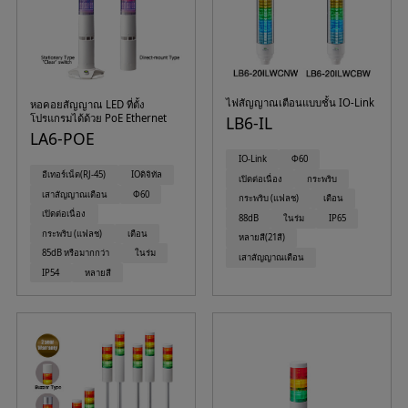
ไฟสัญญาณเตือนแบบชั้น IO-Link
หอคอยสัญญาณ LED ที่ตั้ง
โปรแกรมได้ด้วย PoE Ethernet
LB6-IL
LA6-POE
IO-Link
Φ60
อีเทอร์เน็ต(RJ-45)
IOดิจิทัล
เปิดต่อเนื่อง
กระพริบ
เสาสัญญาณเตือน
Φ60
กระพริบ (แฟลช)
เตือน
เปิดต่อเนื่อง
88dB
ในร่ม
IP65
กระพริบ (แฟลช)
เตือน
หลายสี(21สี)
85dB หรือมากกว่า
ในร่ม
เสาสัญญาณเตือน
IP54
หลายสี