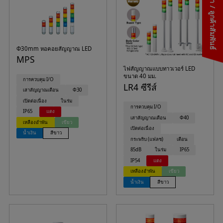
ติดต่อเรา / ลูกค้าสัมพันธ์
Φ30mm หอคอยสัญญาณ LED
MPS
ไฟสัญญาณแบบทาวเวอร์ LED
ขนาด 40 มม.
การควบคุม I/O
LR4 ซีรีส์
เสาสัญญาณเตือน
Φ30
เปิดต่อเนื่อง
ในร่ม
การควบคุม I/O
IP65
แดง
เสาสัญญาณเตือน
Φ40
เหลืองอำพัน
เขียว
เปิดต่อเนื่อง
น้ำเงิน
สีขาว
กระพริบ (แฟลช)
เตือน
85dB
ในร่ม
IP65
IP54
แดง
เหลืองอำพัน
เขียว
น้ำเงิน
สีขาว