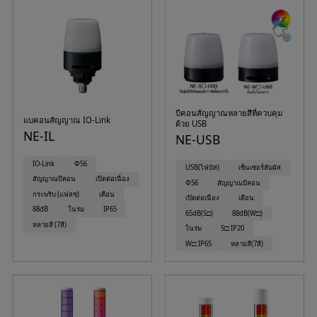
บีคอนสัญญาณหลายสีที่ควบคุม
แบคอนสัญญาณ IO-Link
ด้วย USB
NE-IL
NE-USB
IO-Link
Φ56
USB(ไฟบัส)
เซ็นเซอร์สัมผัส
สัญญาณบีคอน
เปิดต่อเนื่อง
Φ56
สัญญาณบีคอน
กระพริบ (แฟลช)
เตือน
เปิดต่อเนื่อง
เตือน
88dB
ในร่ม
IP65
65dB(S□)
88dB(W□)
หลายสี (7สี)
ในร่ม
S□:IP20
W□:IP65
หลายสี(7สี)