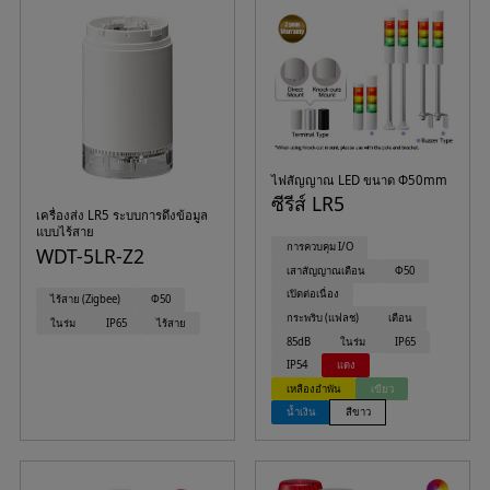
ไฟสัญญาณ LED ขนาด Φ50mm
ซีรีส์ LR5
เครื่องส่ง LR5 ระบบการดึงข้อมูล
แบบไร้สาย
การควบคุม I/O
WDT-5LR-Z2
เสาสัญญาณเตือน
Φ50
เปิดต่อเนื่อง
ไร้สาย (Zigbee)
Φ50
กระพริบ (แฟลช)
เตือน
ในร่ม
IP65
ไร้สาย
85dB
ในร่ม
IP65
IP54
แดง
เหลืองอำพัน
เขียว
น้ำเงิน
สีขาว