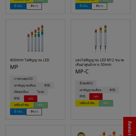
น้ำเงิน
สีขาว
น้ำเงิน
สีขาว
Φ30mm ไฟสัญญาณ LED
แสงไฟสัญญาณ LED M12 ขนาด
เส้นผ่าศูนย์กลาง 30mm
MP
MP-C
การควบคุม I/O
ขั้วต่อM12
เสาสัญญาณเตือน
Φ30
เสาสัญญาณเตือน
Φ30
เปิดต่อเนื่อง
ในร่ม
IP65
แดง
IP65
แดง
เหลืองอำพัน
เขียว
เหลืองอำพัน
เขียว
น้ำเงิน
สีขาว