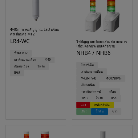
Φ40mm หอสัญญาณ LED พร้อม
ตัวเชื่อมต่อ M12
LR4-WC
ไฟสัญญาณเตือนแสดงสถานะการ
เชื่อมต่อกับระบบเครือข่าย
NHB4 / NHB6
ขั้วต่อM12
เสาสัญญาณเตือน
Φ40
อีเทอร์เน็ต
เปิดต่อเนื่อง
ในร่ม
เสาสัญญาณเตือน
IP65
Φ40(NHV4）
Φ60(NHV6)
เปิดต่อเนื่อง
กระพริบ (แฟลช)
เตือน
80dB
ในร่ม
IP20
แดง
เหลืองอำพัน
เขียว
น้ำเงิน
ขาว