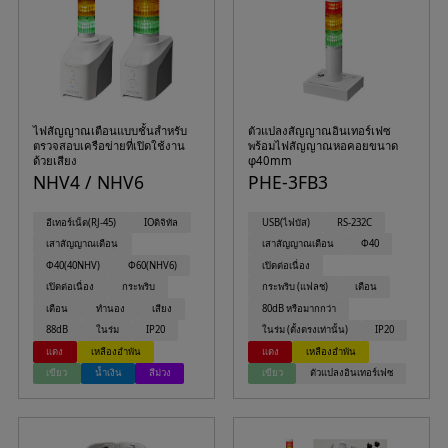
ไฟสัญญาณเตือนแบบชั้นสำหรับ
ตัวแปลงสัญญาณอินเทอร์เฟซ
ตรวจสอบเครือข่ายที่เปิดใช้งาน
พร้อมไฟสัญญาณหอคอยขนาด
ด้วยเสียง
φ40mm
NHV4 / NHV6
PHE-3FB3
อีเทอร์เน็ต(RJ-45)
IOดิจิทัล
USB(ไฟบัส)
RS-232C
เสาสัญญาณเตือน
เสาสัญญาณเตือน
Φ40
Φ40(40NHV)
Φ60(NHV6)
เปิดต่อเนื่อง
เปิดต่อเนื่อง
กระพริบ
กระพริบ (แฟลช)
เตือน
เตือน
ทำนอง
เสียง
80dB หรือมากกว่า
88dB
ในร่ม
IP20
ในร่ม (ตั้งตรงเท่านั้น)
IP20
แดง
เหลืองอำพัน
แดง
เหลืองอำพัน
เขียว
น้ำเงิน
สีม่วง
เขียว
ตัวแปลงอินเทอร์เฟซ