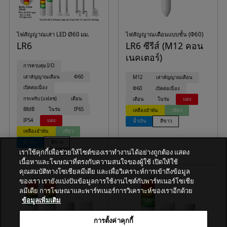
ไฟสัญญาณเสา LED Ø60 มม.
ไฟสัญญาณเตือนแบบชั้น (Φ60)
LR6
LR6 ซีรีส์ (M12 คอน
เนคเตอร์)
การควบคุม I/O
เสาสัญญาณเตือน
Φ60
M12
เสาสัญญาณเตือน
เปิดต่อเนื่อง
Φ60
เปิดต่อเนื่อง
กระพริบ (แฟลช)
เตือน
เตือน
ในร่ม
แดง
88dB
ในร่ม
IP65
เหลืองอำพัน
เขียว
IP54
แดง
น้ำเงิน
สีขาว
เหลืองอำพัน
เขียว
น้ำเงิน
สีขาว
เราใช้คุกกี้เพื่อช่วยให้ไซต์ของเราทำงานได้อย่างถูกต้อง แสดง
เนื้อหาและโฆษณาที่ตรงกับความสนใจของผู้ใช้ เปิดให้ใช้
คุณสมบัติทางโซเชียลมีเดีย และเพื่อวิเคราะห์การเข้าถึงข้อมูล
ของเรา เรายังแบ่งปันข้อมูลการใช้งานไซต์กับพาร์ทเนอร์โซเชีย
ลมีเดีย การโฆษณาและพาร์ทเนอร์การวิเคราะห์ของเราอีกด้วย
ข้อมูลเพิ่มเติม
การตั้งค่าคุกกี้