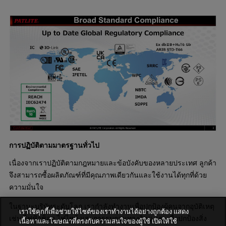
การปฏิบัติตามมาตรฐานทั่วไป
เนื่องจากเราปฏิบัติตามกฎหมายและข้อบังคับของหลายประเทศ ลูกค้า
จึงสามารถซื้อผลิตภัณฑ์ที่มีคุณภาพเดียวกันและใช้งานได้ทุกที่ด้วย
ความมั่นใจ
ในฐานะบริษัทระดับโลก เรากำลังทำงานเพื่อปกป้องผู้คนจากอุบัติเหตุ
เราใช้คุกกี้เพื่อช่วยให้ไซต์ของเราทำงานได้อย่างถูกต้อง แสดง
เช่น ไฟฟ้าช็อต ไฟไหม้ และการรบกวนทางวิทยุ และเพื่อปกป้องสิ่ง
เนื้อหาและโฆษณาที่ตรงกับความสนใจของผู้ใช้ เปิดให้ใช้