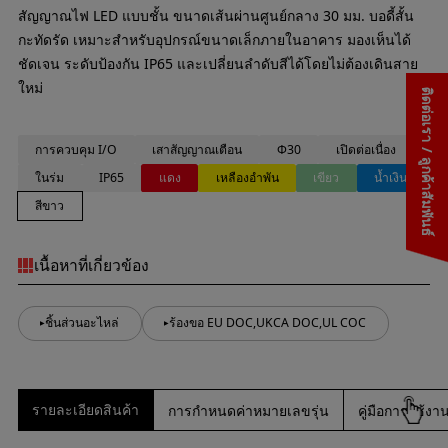
สัญญาณไฟ LED แบบชั้น ขนาดเส้นผ่านศูนย์กลาง 30 มม. บอดี้สั้น
กะทัดรัด เหมาะสำหรับอุปกรณ์ขนาดเล็กภายในอาคาร มองเห็นได้
ชัดเจน ระดับป้องกัน IP65 และเปลี่ยนลำดับสีได้โดยไม่ต้องเดินสาย
ใหม่
ติดต่อเรา / ลูกค้าสัมพันธ์
การควบคุม I/O
เสาสัญญาณเตือน
Φ30
เปิดต่อเนื่อง
ในร่ม
IP65
แดง
เหลืองอำพัน
เขียว
น้ำเงิน
สีขาว
เนื้อหาที่เกี่ยวข้อง
ชิ้นส่วนอะไหล่
ร้องขอ EU DOC,UKCA DOC,UL COC
รายละเอียดสินค้า
การกำหนดค่าหมายเลขรุ่น
คู่มือการใช้