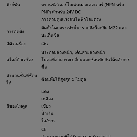
ฟังก์ชัน
ทรานซิสเตอร์โอเพนคอลเลคเตอร์ (NPN หรือ
PNP) สำหรับ 24V DC
การควบคุมแรงดันไฟฟ้าโดยตรง
ติดตั้งโดยตรงเท่านั้น: รวมถึงน็อตยึด M22 และ
การติดตั้ง
ปะเก็นซีล
สีตัวเครื่อง
เงิน
ประกอบล่วงหน้า, เดินสายล่วงหน้า
สไตล์ตัวเครื่อง
โมดูลที่สามารถเปลี่ยนและซ้อนทับกันได้หลังการ
ซื้อ
จำนวนชั้นที่ซ้อน
ซ้อนทับได้สูงสุด 5 โมดูล
ได้
แดง
เหลือง
สีของโมดูล
เขียว
น้ำเงิน
ใส/ขาว
CE
ส่วนประกอบที่ได้รับการยอมรับจาก UL