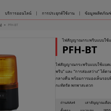
บริการออนไลน์
การประยุกต์ใช้งาน
ข้อมูลผลิตภัณฑ์
ณ]
PFH-BT
ไฟสัญญาณกระพริบแบบใช้แบต
PFH-BT
ไฟสัญญาณกระพริบแบบใช้แบตเตอ
พริบ” และ “การส่องสว่าง” ได้
กลางคืน พร้อมการมองเห็นรอบท
กะทัดรัด พกพาสะดวก
ถ่านAAx4
เสาสัญญาณเตือ
ตั้งตรง
แนวนอน
IP55