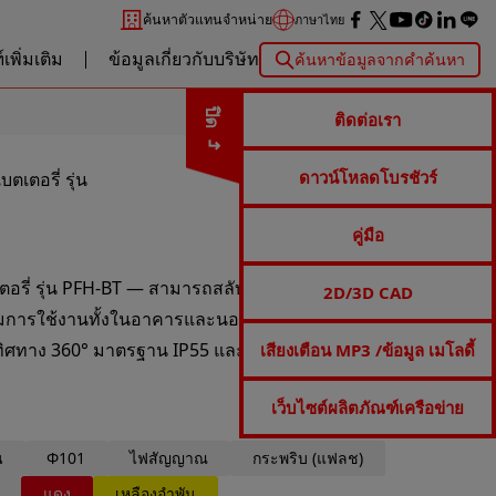
ค้นหาตัวแทนจำหน่าย
ภาษาไทย
เพิ่มเติม
ข้อมูลเกี่ยวกับบริษัท
ค้นหาข้อมูลจากคำค้นหา
ปิด
ติดต่อเรา
ดาวน์โหลดโบรชัวร์
เตอรี่ รุ่น
คู่มือ
รี่ รุ่น PFH-BT — สามารถสลับโหมด “รูปแบบการกระ
2D/3D CAD
ตามการใช้งานทั้งในอาคารและนอกอาคาร ทั้งกลางวันและ
ิศทาง 360° มาตรฐาน IP55 และดีไซน์ไร้สายขนาด
เสียงเตือน MP3 /ข้อมูล เมโลดี้
เว็บไซต์ผลิตภัณฑ์เครือข่าย
น
Φ101
ไฟสัญญาณ
กระพริบ (แฟลช)
แดง
เหลืองอำพัน