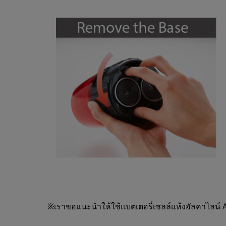
※เราขอแนะนำให้ใช้แบตเตอรี่เซลล์แห้งอัลคาไลน์ A