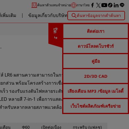
ค้นหาตัวแทนจำหน่าย
ภาษาไทย
เพิ่มเติม
ข้อมูลเกี่ยวกับบริษัท
ค้นหาข้อมูลจากคำค้นหา
ปิด
ติดต่อเรา
ดาวน์โหลดโบรชัวร์
.
คู่มือ
ส์ LR6 ผสานความสามารถในการมองเห็นที่ยอดเยี่ยมกับ
2D/3D CAD
ยกส่วน พร้อมโครงสร้างการเชื่อมต่อยูนิตแบบบิดล็อกเพื่อ
ร็ว รองรับแรงดันไฟหลายระดับและตัวเลือกการติดตั้งที่
เสียงเตือน MP3 /ข้อมูล เมโลดี้
LED หลายสี 7‑in‑1 เพื่อการแสดงสถานะและสัญญาณ
เว็บไซต์ผลิตภัณฑ์เครือข่าย
หมาะสำหรับหลากหลายสภาพแวดล้อมอุตสาหกรรม
เตือน
Φ60
เปิดต่อเนื่อง
กระพริบ (แฟลช)