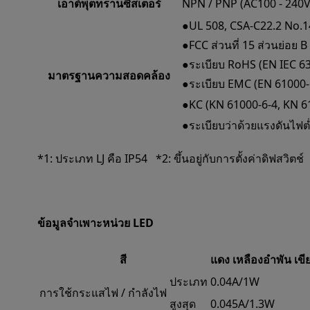
เอาต์พุตทรานซิสเตอร์
NPN / PNP (AC100 - 240V เ
●UL 508, CSA-C22.2 No.1
●FCC ส่วนที่ 15 ส่วนย่อย 
●ระเบียบ RoHS (EN IEC 6
มาตรฐานความสอดคล้อง
●ระเบียบ EMC (EN 61000-
●KC (KN 61000-6-4, KN 6
●ระเบียบว่าด้วยแรงดันไฟต
*1: ประเภท LJ คือ IP54 *2: ขึ้นอยู่กับการตั้งค่าดิฟสวิ
ข้อมูลจำเพาะหน่วย LED
สี
แดง
เหลืองอำพัน
เขี
ประเภท
0.04A/1W
การใช้กระแสไฟ / กำลังไฟ
สูงสุด
0.045A/1.3W