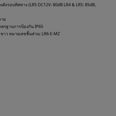
ียงดังรอบทิศทาง (LR5 DC12V: 80dB LR4 & LR5: 85dB,
ดาย
มาตรฐานการป้องกัน IP65
 และขาว หมายเลขชิ้นส่วน: LR6-E-MZ