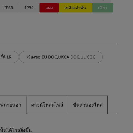
IP65
IP54
แดง
เหลืองอำพัน
เขียว
ี่ส์ LR
ร้องขอ EU DOC,UKCA DOC,UL COC
ภาพภายนอก
ดาวน์โหลดไฟล์
ชิ้นส่วนอะไหล่
นได้ไกลยิ่งขึ้น