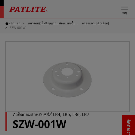
เมนู
หน้าแรก
หมวดหมู่: ไฟสัญญาณเตือนแบบชั้น
กรองแล้ว: [ตัวเลือก]
SZW-001W
ตัวยึดกลมสำหรับซีรี่ส์ LR4, LR5, LR6, LR7
SZW-001W