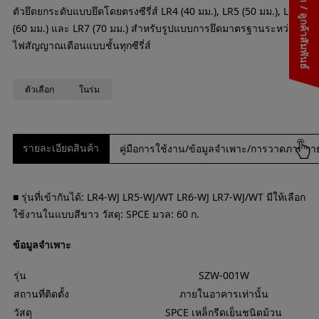
ติดต่อเรา / ลูกค้าสัมพันธ์
ตัวยึดยกระดับแบบยึดโดยตรงซีรี่ส์ LR4 (40 มม.), LR5 (50 มม.), LR6
(60 มม.) และ LR7 (70 มม.) สำหรับรูปแบบการยึดมาตรฐานระหว่าง
ไฟสัญญาณเตือนแบบชั้นทุกซีรี่ส์
ตัวเลือก
ในร่ม
รายละเอียดสินค้า
คู่มือการใช้งาน/ข้อมูลจำเพาะ/การวาดภาพภ
■ รุ่นที่เข้ากันได้: LR4-WJ LR5-WJ/WT LR6-WJ LR7-WJ/WT มีให้เลือก
ใช้งานในแบบสีขาว วัสดุ: SPCE มวล: 60 ก.
ข้อมูลจำเพาะ
รุ่น
SZW-001W
สถานที่ติดตั้ง
ภายในอาคารเท่านั้น
วัสดุ
SPCE เหล็กรีดเย็นชนิดม้วน