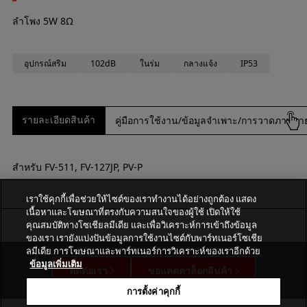
ลำโพง 5W 8Ω
อุปกรณ์สริม
102dB
ในร่ม
กลางแจ้ง
IP53
รายละเอียดสินค้า
คู่มือการใช้งาน/ข้อมูลจำเพาะ/การวาดภาพภ
สำหรับ FV-511, FV-127JP, PV-P
เราใช้คุกกี้เพื่อช่วยให้ไซต์ของเราทำงานได้อย่างถูกต้อง แสดง
เนื้อหาและโฆษณาที่ตรงกับความสนใจของผู้ใช้ เปิดให้ใช้
คุณสมบัติทางโซเชียลมีเดีย และเพื่อวิเคราะห์การเข้าถึงข้อมูล
ของเรา เรายังแบ่งปันข้อมูลการใช้งานไซต์กับพาร์ทเนอร์โซเชีย
ลมีเดีย การโฆษณาและพาร์ทเนอร์การวิเคราะห์ของเราอีกด้วย
ข้อมูลเพิ่มเติม
ติดต่อเรา
ขอแคตตาล็อกสินค้า
การตั้งค่าคุกกี้