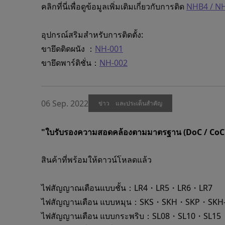
คลิกที่นี่เพื่อดูข้อมูลเพิ่มเติมเกี่ยวกับการติด
NHB4 / NH
อุปกรณ์สริมสำหรับการติดตั้ง:
ขายึดติดผนัง ：
NH-001
ขายึดพาร์ติชั่น：
NH-002
06 Sep. 2022
ข่าว และประเด็นสำคัญ
"ใบรับรองความสอดคล้องตามมาตรฐาน (DoC / CoC)
สินค้าที่พร้อมให้ดาวน์โหลดแล้ว
ไฟสัญญาณเตือนแบบชั้น：LR4・LR5・LR6・LR7
ไฟสัญญานเตือน แบบหมุน：SKS・SKH・SKP・SKH
ไฟสัญญานเตือน แบบกระพริบ：SL08・SL10・SL15