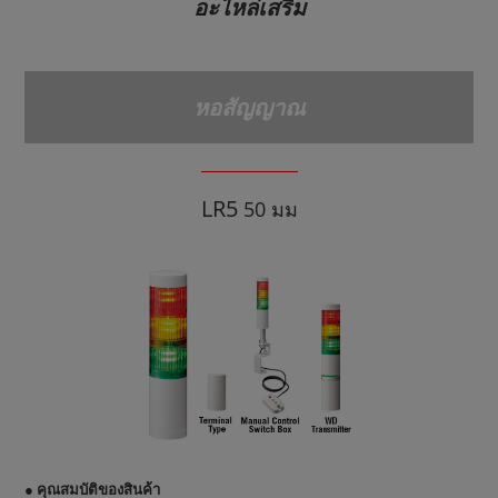
อะไหล่เสริม
หอสัญญาณ
LR5
50 มม
● คุณสมบัติของสินค้า