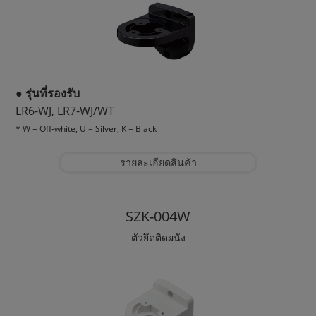
● รุ่นที่รองรับ
LR6-WJ, LR7-WJ/WT
* W = Off-white, U = Silver, K = Black
รายละเอียดสินค้า
SZK-004W
ตัวยึดติดผนัง