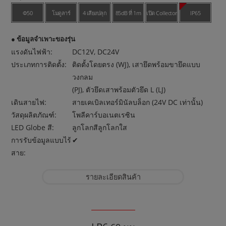
Φ50
โมดูลาร์
4 เสียงปลุก
85dB ที่ 1m
เปิด Collector
IP65
● ข้อมูลจำเพาะของรุ่น
แรงดันไฟฟ้า:
DC12V, DC24V
ประเภทการติดตั้ง:
ติดตั้งโดยตรง (WJ), เสายึดพร้อมขายึดแบบ
วงกลม
(PJ), ตัวยึดเสาพร้อมตัวยึด L (LJ)
เดินสายไฟ:
สายเคเบิลเทอร์มินัลบล็อก (24V DC เท่านั้น)
วัสดุผลิตภัณฑ์:
โพลีคาร์บอเนตเรซิน
LED Globe สี:
ลูกโลกสีลูกโลกใส
การรับข้อมูลแบบไร้
✔︎
สาย:
รายละเอียดสินค้า