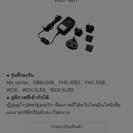
● รุ่นที่รองรับ
NH series、NBM-D88、PHE-3FB3、PHC-D08、
WDR、WDX-5LRB、WDX-6LRB
● ภูมิภาคที่เข้ากันได้
ญี่ปุ่นยุโรปสหรัฐอเมริกาจีนเกาหลีไต้หวันไทยอินโดนีเซีย
แคนาดาฟิลิปปินส์และเวียดนาม
รายละเอียดสินค้า