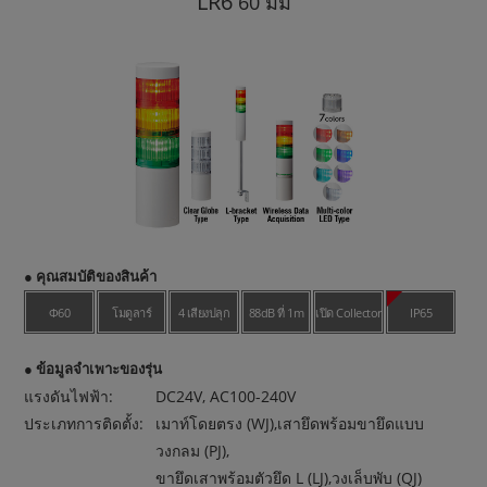
LR6
60 มม
● คุณสมบัติของสินค้า
Φ60
โมดูลาร์
4 เสียงปลุก
88dB ที่ 1m
เปิด Collector
IP65
● ข้อมูลจำเพาะของรุ่น
แรงดันไฟฟ้า:
DC24V, AC100-240V
ประเภทการติดตั้ง:
เมาท์โดยตรง (WJ),เสายึดพร้อมขายึดแบบ
วงกลม (PJ),
ขายึดเสาพร้อมตัวยึด L (LJ),วงเล็บพับ (QJ)