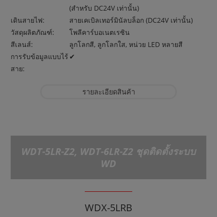
(สำหรับ DC24V เท่านั้น)
เดินสายไฟ:
สายเคเบิลเทอร์มินัลบล็อก (DC24V เท่านั้น)
วัสดุผลิตภัณฑ์:
โพลีคาร์บอเนตเรซิน
สีเลนส์:
ลูกโลกสี, ลูกโลกใส, หน่วย LED หลายสี
การรับข้อมูลแบบไร้
✔︎
สาย:
รายละเอียดสินค้า
WDT-5LR-Z2, WDT-6LR-Z2 ชุดติดตั้งระบบ
WD
WDX-5LRB