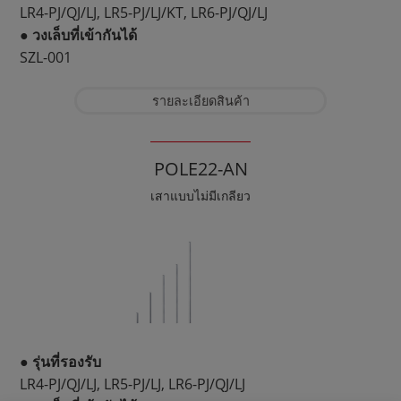
LR4-PJ/QJ/LJ, LR5-PJ/LJ/KT, LR6-PJ/QJ/LJ
● วงเล็บที่เข้ากันได้
SZL-001
รายละเอียดสินค้า
POLE22-AN
เสาแบบไม่มีเกลียว
● รุ่นที่รองรับ
LR4-PJ/QJ/LJ, LR5-PJ/LJ, LR6-PJ/QJ/LJ