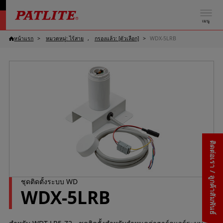
เมนู
หน้าแรก
หมวดหมู่: ไร้สาย
กรองแล้ว: [ตัวเลือก]
WDX-5LRB
ติดต่อเรา / ลูกค้าสัมพันธ์
ชุดติดตั้งระบบ WD
WDX-5LRB