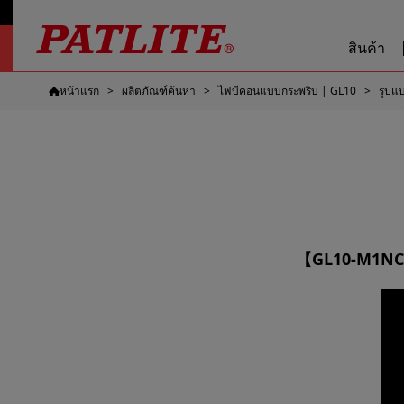
สินค้า
หน้าแรก
ผลิตภัณฑ์ค้นหา
ไฟบีคอนแบบกระพริบ | GL10
รูปแ
【GL10-M1NC1-