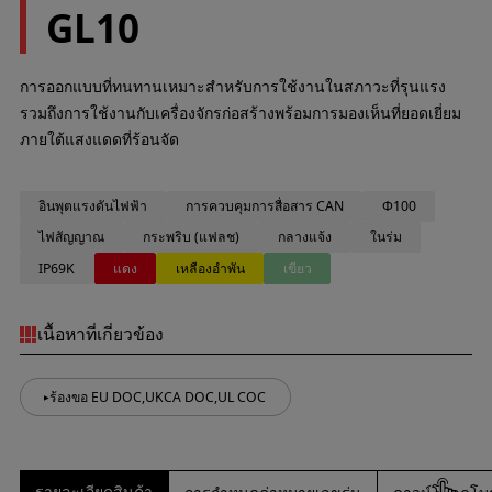
GL10
การออกแบบที่ทนทานเหมาะสำหรับการใช้งานในสภาวะที่รุนแรง
รวมถึงการใช้งานกับเครื่องจักรก่อสร้างพร้อมการมองเห็นที่ยอดเยี่ยม
ภายใต้แสงแดดที่ร้อนจัด
อินพุตแรงดันไฟฟ้า
การควบคุมการสื่อสาร CAN
Φ100
ไฟสัญญาณ
กระพริบ (แฟลช)
กลางแจ้ง
ในร่ม
IP69K
แดง
เหลืองอำพัน
เขียว
เนื้อหาที่เกี่ยวข้อง
ร้องขอ EU DOC,UKCA DOC,UL COC
รายละเอียดสินค้า