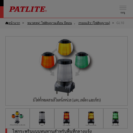
เมนู
หน้าแรก
หมวดหมู่: ไฟสัญญานเตือน บีคอน
กรองแล้ว: [ไฟสัญญาณ]
GL10
ไฟกระพริบแบบทนทานสำหรับพื้นที่กลางแจ้ง