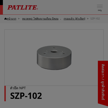
เมนู
หน้าแรก
หมวดหมู่: ไฟสัญญานเตือน บีคอน
กรองแล้ว: [ตัวเลือก]
SZP-102
ติดต่อเรา / ลูกค้าสัมพันธ์
ตัวยึด NPT
SZP-102