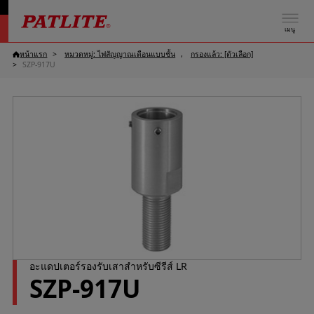
เมนู
หน้าแรก
หมวดหมู่: ไฟสัญญาณเตือนแบบชั้น
กรองแล้ว: [ตัวเลือก]
SZP-917U
อะแดปเตอร์รองรับเสาสำหรับซีรีส์ LR
SZP-917U