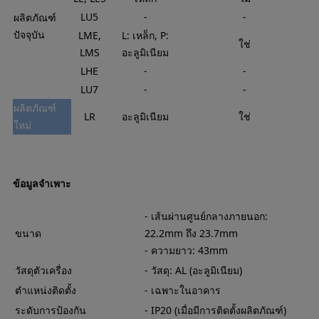
LU5
-
-
ผลิตภัณฑ์
ปัจจุบัน
LME,
L: เหล็ก, P:
ใช่
LMS
อะลูมิเนียม
LHE
-
-
LU7
-
-
ผลิตภัณฑ์
LR
อะลูมิเนียม
ใช่
ใหม่
ข้อมูลจำเพาะ
- เส้นผ่านศูนย์กลางภายนอก:
ขนาด
22.2mm ถึง 23.7mm
- ความยาว: 43mm
วัสดุตัวเครื่อง
- วัสดุ: AL (อะลูมิเนียม)
ตำแหน่งติดตั้ง
- เฉพาะในอาคาร
ระดับการป้องกัน
- IP20 (เมื่อมีการติดตั้งผลิตภัณฑ์)