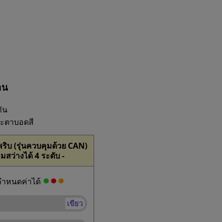
าน
ัน
าวะตาบอดสี
ิบ (รุ่นควบคุมด้วย CAN)
มสว่างได้ 4 ระดับ -
●
●
●
่กำหนดค่าได้
เขียว