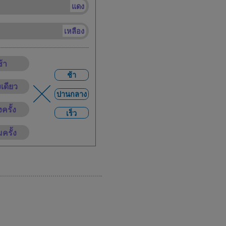
แดง
เหลือง
้า
ช้า
เดียว
ปานกลาง
ครั้ง
เร็ว
ครั้ง