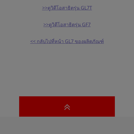
>>ดูวิดีโอสาธิตรุ่น GL7T
>>ดูวิดีโอสาธิตรุ่น GF7
<< กลับไปที่หน้า GL7 ของผลิตภัณฑ์