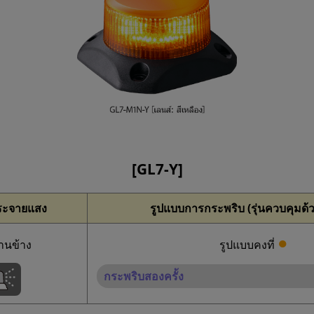
[GL7-Y]
ระจายแสง
รูปแบบการกระพริบ (รุ่นควบคุมด้
●
านข้าง
รูปแบบคงที่
กระพริบสองครั้ง