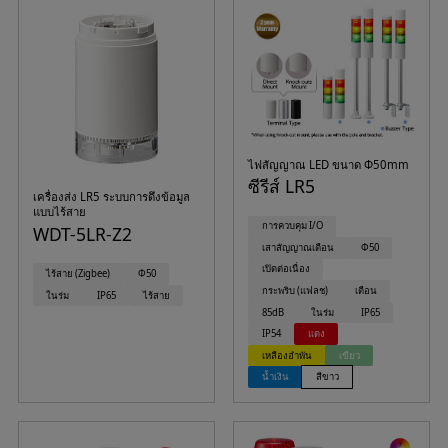
ไฟสัญญาณ LED ขนาด Φ50mm
ซีรีส์ LR5
เครื่องส่ง LR5 ระบบการดึงข้อมูล
แบบไร้สาย
การควบคุม I/O
WDT-5LR-Z2
เสาสัญญาณเตือน
Φ50
เปิดต่อเนื่อง
ไร้สาย (Zigbee)
Φ50
กระพริบ (แฟลช)
เตือน
ในร่ม
IP65
ไร้สาย
85dB
ในร่ม
IP65
IP54
แดง
เหลืองอำพัน
เขียว
น้ำเงิน
สีขาว