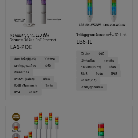
ไฟสัญญาณเตือนแบบชั้น IO-Link
หอคอยสัญญาณ LED ที่ตั้ง
โปรแกรมได้ด้วย PoE Ethernet
LB6-IL
LA6-POE
IO-Link
Φ60
อีเทอร์เน็ต(RJ-45)
IOดิจิทัล
เปิดต่อเนื่อง
กระพริบ
เสาสัญญาณเตือน
Φ60
กระพริบ (แฟลช)
เตือน
เปิดต่อเนื่อง
88dB
ในร่ม
IP65
กระพริบ (แฟลช)
เตือน
หลายสี(21สี)
85dB หรือมากกว่า
ในร่ม
เสาสัญญาณเตือน
IP54
หลายสี