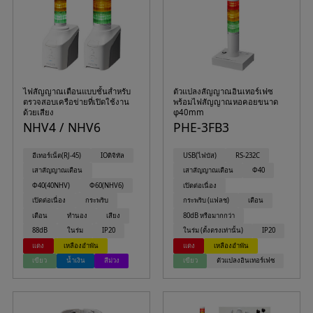
ไฟสัญญาณเตือนแบบชั้นสำหรับ
ตัวแปลงสัญญาณอินเทอร์เฟซ
ตรวจสอบเครือข่ายที่เปิดใช้งาน
พร้อมไฟสัญญาณหอคอยขนาด
ด้วยเสียง
φ40mm
NHV4 / NHV6
PHE-3FB3
อีเทอร์เน็ต(RJ-45)
IOดิจิทัล
USB(ไฟบัส)
RS-232C
เสาสัญญาณเตือน
เสาสัญญาณเตือน
Φ40
Φ40(40NHV)
Φ60(NHV6)
เปิดต่อเนื่อง
เปิดต่อเนื่อง
กระพริบ
กระพริบ (แฟลช)
เตือน
เตือน
ทำนอง
เสียง
80dB หรือมากกว่า
88dB
ในร่ม
IP20
ในร่ม (ตั้งตรงเท่านั้น)
IP20
แดง
เหลืองอำพัน
แดง
เหลืองอำพัน
เขียว
น้ำเงิน
สีม่วง
เขียว
ตัวแปลงอินเทอร์เฟซ