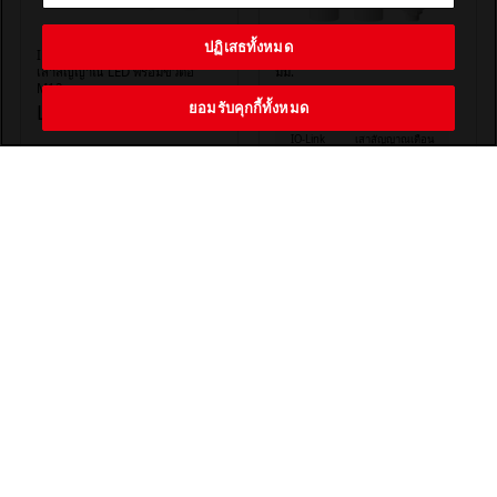
ปฏิเสธทั้งหมด
IP67 / IP69K จัดอันดับΦ60มม.
หอสัญญาณ LED IO-Link Φ60
เสาสัญญาณ LED พร้อมขั้วต่อ
มม.
M12
LR6-IL
ยอมรับคุกกี้ทั้งหมด
LR6+FB295
IO-Link
เสาสัญญาณเตือน
ขั้วต่อM12
Φ60
เปิดต่อเนื่อง
เสาสัญญาณเตือน
Φ60
กระพริบ
กระพริบ (แฟลช)
IP67
IP69K
แดง
เตือน
ในร่ม
IP65
เหลืองอำพัน
เขียว
แดง
เหลืองอำพัน
น้ำเงิน
ขาว
เขียว
โหลดเพิ่มเติม ▼
PATLITE CORPORATION. All Rights Reserved.