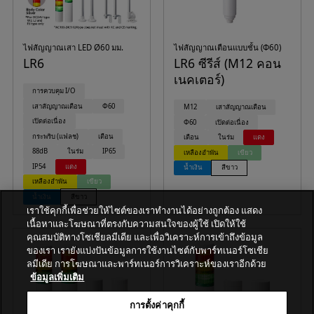
ไฟสัญญาณเสา LED Ø60 มม.
ไฟสัญญาณเตือนแบบชั้น (Φ60)
LR6
LR6 ซีรีส์ (M12 คอน
เนคเตอร์)
การควบคุม I/O
เสาสัญญาณเตือน
Φ60
M12
เสาสัญญาณเตือน
เปิดต่อเนื่อง
Φ60
เปิดต่อเนื่อง
กระพริบ (แฟลช)
เตือน
เตือน
ในร่ม
แดง
88dB
ในร่ม
IP65
เหลืองอำพัน
เขียว
IP54
แดง
น้ำเงิน
สีขาว
เหลืองอำพัน
เขียว
น้ำเงิน
สีขาว
เราใช้คุกกี้เพื่อช่วยให้ไซต์ของเราทำงานได้อย่างถูกต้อง แสดง
เนื้อหาและโฆษณาที่ตรงกับความสนใจของผู้ใช้ เปิดให้ใช้
คุณสมบัติทางโซเชียลมีเดีย และเพื่อวิเคราะห์การเข้าถึงข้อมูล
ของเรา เรายังแบ่งปันข้อมูลการใช้งานไซต์กับพาร์ทเนอร์โซเชีย
ลมีเดีย การโฆษณาและพาร์ทเนอร์การวิเคราะห์ของเราอีกด้วย
ข้อมูลเพิ่มเติม
การตั้งค่าคุกกี้