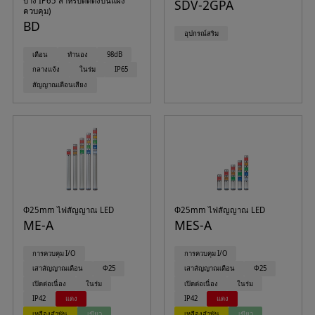
บาง IP65 สำหรับติดตั้งบนแผง
SDV-2GPA
ควบคุม)
BD
อุปกรณ์สริม
เตือน
ทำนอง
98dB
กลางแจ้ง
ในร่ม
IP65
สัญญาณเตือนเสียง
Φ25mm ไฟสัญญาณ LED
Φ25mm ไฟสัญญาณ LED
ME-A
MES-A
การควบคุม I/O
การควบคุม I/O
เสาสัญญาณเตือน
Φ25
เสาสัญญาณเตือน
Φ25
เปิดต่อเนื่อง
ในร่ม
เปิดต่อเนื่อง
ในร่ม
IP42
แดง
IP42
แดง
เหลืองอำพัน
เขียว
เหลืองอำพัน
เขียว