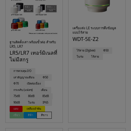
เครื่องส่ง LE ระบบการดึงข้อมูล
แบบไร้สาย
WDT-5E-Z2
ฐานติดตั้งเสา พร้อมขั้วต่อ สำหรับ
LR5, LR7
ไร้สาย (Zigbee)
Φ50
LR5/LR7 เทอร์มิเนลที่
ในร่ม
ไร้สาย
ไม่มีสกรู
การควบคุม I/O
เสาสัญญาณเตือน
Φ50
Φ70
เปิดต่อเนื่อง
กระพริบ (แฟลช)
เตือน
75dB
80dB
85dB
90dB
ในร่ม
IP65
แดง
เหลืองอำพัน
เขียว
สีฟ้า
สีขาว