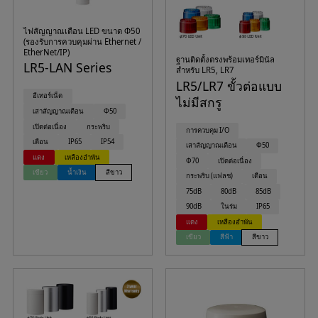
ไฟสัญญาณเตือน LED ขนาด Φ50
(รองรับการควบคุมผ่าน Ethernet /
EtherNet/IP)
ฐานติดตั้งตรงพร้อมเทอร์มินัล
LR5-LAN Series
สำหรับ LR5, LR7
LR5/LR7 ขั้วต่อแบบ
อีเทอร์เน็ต
ไม่มีสกรู
เสาสัญญาณเตือน
Φ50
เปิดต่อเนื่อง
กระพริบ
การควบคุม I/O
เตือน
IP65
IP54
เสาสัญญาณเตือน
Φ50
แดง
เหลืองอำพัน
Φ70
เปิดต่อเนื่อง
เขียว
น้ำเงิน
สีขาว
กระพริบ (แฟลช)
เตือน
75dB
80dB
85dB
90dB
ในร่ม
IP65
แดง
เหลืองอำพัน
เขียว
สีฟ้า
สีขาว