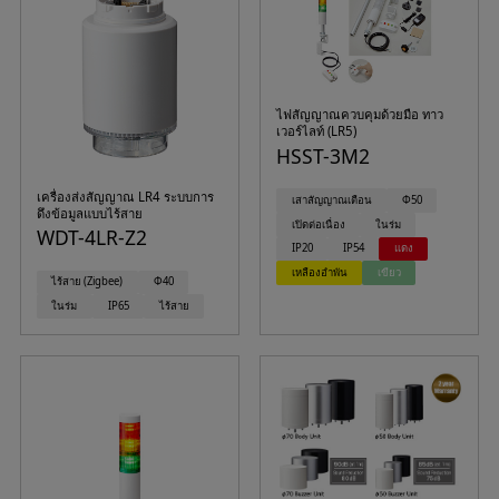
ไฟสัญญาณควบคุมด้วยมือ ทาว
เวอร์ไลท์ (LR5)
HSST-3M2
เครื่องส่งสัญญาณ LR4 ระบบการ
เสาสัญญาณเตือน
Φ50
ดึงข้อมูลแบบไร้สาย
เปิดต่อเนื่อง
ในร่ม
WDT-4LR-Z2
IP20
IP54
แดง
เหลืองอำพัน
เขียว
ไร้สาย (Zigbee)
Φ40
ในร่ม
IP65
ไร้สาย