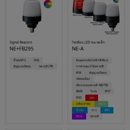
Signal Beacons
ไฟเตือน LED ขนาดเล็ก
NE+FB295
NE-A
ขั้วต่อM12
Φ56
อินพุตแรงดันไฟฟ้า(สีเดียว)
สัญญาณบีคอน
หลายสี (7สี)
การควบคุม I/O(หลายสี)
Φ56
สัญญาณบีคอน
เปิดต่อเนื่อง
เตือน (แบบหลายสี: NB/TB)
88dB
ในร่ม
IP67
IP65
แดง
เหลืองอำพัน
เขียว
น้ำเงิน
ขาว
สีฟ้า
สีม่วง
หลายสี