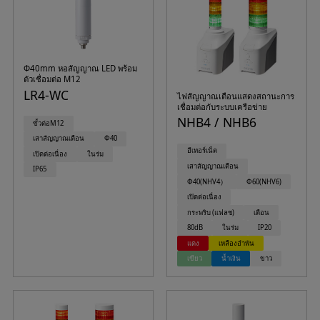
Φ40mm หอสัญญาณ LED พร้อม
ตัวเชื่อมต่อ M12
LR4-WC
ไฟสัญญาณเตือนแสดงสถานะการ
เชื่อมต่อกับระบบเครือข่าย
NHB4 / NHB6
ขั้วต่อM12
เสาสัญญาณเตือน
Φ40
อีเทอร์เน็ต
เปิดต่อเนื่อง
ในร่ม
เสาสัญญาณเตือน
IP65
Φ40(NHV4）
Φ60(NHV6)
เปิดต่อเนื่อง
กระพริบ (แฟลช)
เตือน
80dB
ในร่ม
IP20
แดง
เหลืองอำพัน
เขียว
น้ำเงิน
ขาว