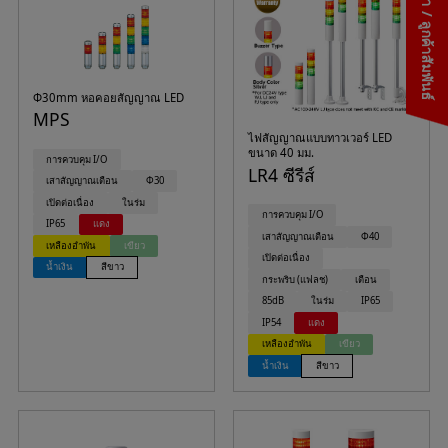
ติดต่อเรา / ลูกค้าสัมพันธ์
Φ30mm หอคอยสัญญาณ LED
MPS
ไฟสัญญาณแบบทาวเวอร์ LED
ขนาด 40 มม.
การควบคุม I/O
LR4 ซีรีส์
เสาสัญญาณเตือน
Φ30
เปิดต่อเนื่อง
ในร่ม
การควบคุม I/O
IP65
แดง
เสาสัญญาณเตือน
Φ40
เหลืองอำพัน
เขียว
เปิดต่อเนื่อง
น้ำเงิน
สีขาว
กระพริบ (แฟลช)
เตือน
85dB
ในร่ม
IP65
IP54
แดง
เหลืองอำพัน
เขียว
น้ำเงิน
สีขาว