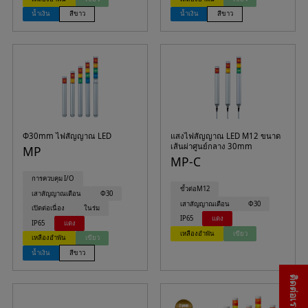
น้ำเงิน
สีขาว
น้ำเงิน
สีขาว
Φ30mm ไฟสัญญาณ LED
แสงไฟสัญญาณ LED M12 ขนาด
เส้นผ่าศูนย์กลาง 30mm
MP
MP-C
การควบคุม I/O
ขั้วต่อM12
เสาสัญญาณเตือน
Φ30
เสาสัญญาณเตือน
Φ30
เปิดต่อเนื่อง
ในร่ม
IP65
แดง
IP65
แดง
เหลืองอำพัน
เขียว
เหลืองอำพัน
เขียว
น้ำเงิน
สีขาว