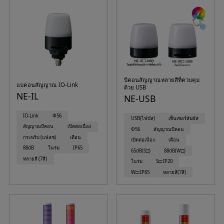
บีคอนสัญญาณหลายสีที่ควบคุม
แบคอนสัญญาณ IO-Link
ด้วย USB
NE-IL
NE-USB
IO-Link
Φ56
USB(ไฟบัส)
เซ็นเซอร์สัมผัส
สัญญาณบีคอน
เปิดต่อเนื่อง
Φ56
สัญญาณบีคอน
กระพริบ (แฟลช)
เตือน
เปิดต่อเนื่อง
เตือน
88dB
ในร่ม
IP65
65dB(S□)
88dB(W□)
หลายสี (7สี)
ในร่ม
S□:IP20
W□:IP65
หลายสี(7สี)