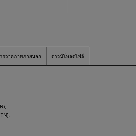
ะ/การวาดภาพภายนอก
ดาวน์โหลดไฟล์
TN),
 TN),