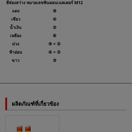
สีส่องสว่าง
หมายเลขพินคอนเนคเตอร์ M12
แดง
⑨
เขียว
④
น้ำเงิน
②
เหลือง
⑥
ม่วง
⑨ + ②
ฟ้าอ่อน
④ + ②
ขาว
③
ผลิตภัณฑ์ที่เกี่ยวข้อง