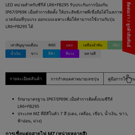
LED หน่วยสำหรับซีรีส์ LR6+FB295 รับประกันการป้องกัน
ติดต่อเรา / ลูกค้าสัมพันธ์
IP67/IP69K เมื่อทำการติดตั้ง ให้ประสิทธิภาพที่เชื่อถือได้ในสภาพ
แวดล้อมที่รุนแรง ออกแบบเฉพาะเพื่อให้สามารถใช้งานกับรุ่น
LR6+FB295 ได้
เสาสัญญาณเตือน
Φ60
แดง
เหลืองอำพัน
เขียว
น้ำเงิน
ขาว
สีฟ้า
สีม่วง
หลายสี
รายละเอียดสินค้า
การกำหนดค่าหมายเลขรุ่น
คู่มือการใช้
รักษามาตรฐาน IP67/IP69K เมื่อทำการติดตั้งบนซีรีส์
LR6+FB295
ประเภท MZ ที่มีสีในตัว 7 สี (แดง, เหลือง, เขียว, น้ำเงิน, ขาว,
ฟ้าอ่อน, ม่วง)
การเชื่อมต่อสายไฟ MZ (หน่วยหลายสี)