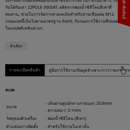
SZP-006 กรอมเมทที่ออกแบบสำหรับการใช้งานภายในอาคาร, เข้า
กันได้กับเสา 22POLE-300SAT. ผลิตจากฟองน้ำซิลิโคนสีเทาที่
ทนทาน, ช่วยในการจัดการสายเคเบิลสำหรับสายเชื่อมต่อ M12.
กรอมเมทนี้เป็นไปตามมาตรฐาน RoHS, รับรองการใช้งานที่ปลอดภัย
ในแอปพลิเคชันต่างๆ.
ตัวเลือก
รายละเอียดสินค้า
คู่มือการใช้งาน/ข้อมูลจำเพาะ/การวาดภาพภ
สเปค
- เส้นผ่านศูนย์กลางภายนอก: 20.8mm
ขนาด
- ความหนา: 3.1mm
วัสดุของตัวเครื่อง
- ฟองน้ำซิลิโคน (สีเทา)
ตำแหน่งการติดตั้ง
- สำหรับใช้ภายในเท่านั้น