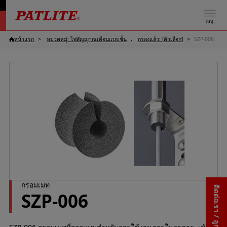
เมนู
หน้าแรก
หมวดหมู่: ไฟสัญญาณเตือนแบบชั้น
กรองแล้ว: [ตัวเลือก]
SZP-006
กรอมเมท
ติดต่อเรา / ลูกค้าสัมพันธ์
SZP-006