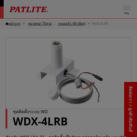
เมนู
หน้าแรก
หมวดหมู่: ไร้สาย
กรองแล้ว: [ตัวเลือก]
WDX-4LRB
ติดต่อเรา / ลูกค้าสัมพันธ์
ชุดติดตั้งระบบ WD
WDX-4LRB