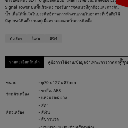
ขาจับติดผนัง SZ-110 ถูกออกแบบมาเพื่อการติดตั้งที่มั่นคงของ LS7
Signal Tower บนพื้นผิวผนัง รองรับการจัดแนวที่ถูกต้องและการกัน
น้ำ เพื่อให้มั่นใจในประสิทธิภาพการทำงานภายในอาคารที่เชื่อถือได้
มีอุปกรณ์ติดตั้งรวมอยู่เพื่อความสะดวกในการติดตั้ง
ตัวเลือก
ในร่ม
IP54
รายละเอียดสินค้า
คู่มือการใช้งาน/ข้อมูลจำเพาะ/การวาดภาพภ
ขนาด
- φ70 x 127 x 87mm
- ขายึด: ABS
วัสดุตัวเครื่อง
- แหวนรอง: ยาง
- สีดำ
สีตัวเครื่อง
- สีเงิน
- สีขาวนวล
- ประมาณ 100g (ตัวเครื่องหลัก)