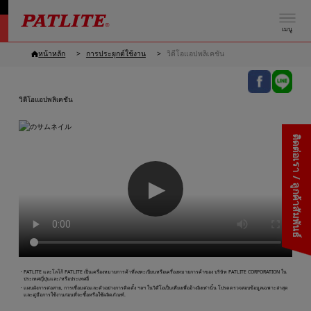
เมนู
หน้าหลัก
การประยุกต์ใช้งาน
วิดีโอแอปพลิเคชัน
วิดีโอแอปพลิเคชัน
ติดต่อเรา / ลูกค้าสัมพันธ์
▶
・PATLITE และโลโก้ PATLITE เป็นเครื่องหมายการค้าที่ลงทะเบียนหรือเครื่องหมายการค้าของ บริษัท PATLITE CORPORATION ใน
ประเทศญี่ปุ่นและ/หรือประเทศอื่
・แผนผังการต่อสาย, การเชื่อมต่อและตัวอย่างการติดตั้ง ฯลฯ ในวิดีโอเป็นเพียงเพื่ออ้างอิงเท่านั้น โปรดตรวจสอบข้อมูลเฉพาะล่าสุด
และคู่มือการใช้งานก่อนที่จะซื้อหรือใช้ผลิตภัณฑ์.