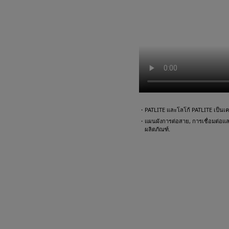
・PATLITE และโลโก้ PATLITE เป็นเคร
・แผนผังการต่อสาย, การเชื่อมต่อและตั
ผลิตภัณฑ์.