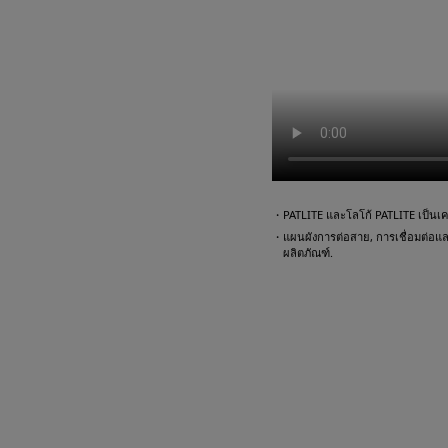
・PATLITE และโลโก้ PATLITE เป็นเคร
・แผนผังการต่อสาย, การเชื่อมต่อและตั
ผลิตภัณฑ์.