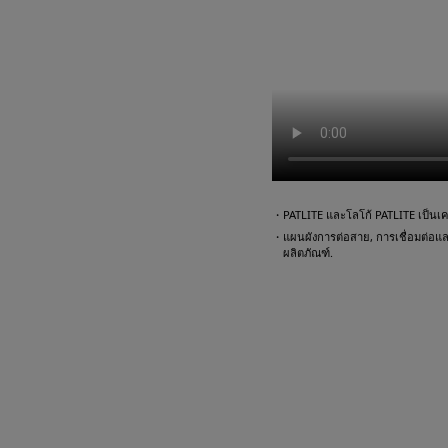
・PATLITE และโลโก้ PATLITE เป็นเคร
・แผนผังการต่อสาย, การเชื่อมต่อและตั
ผลิตภัณฑ์.