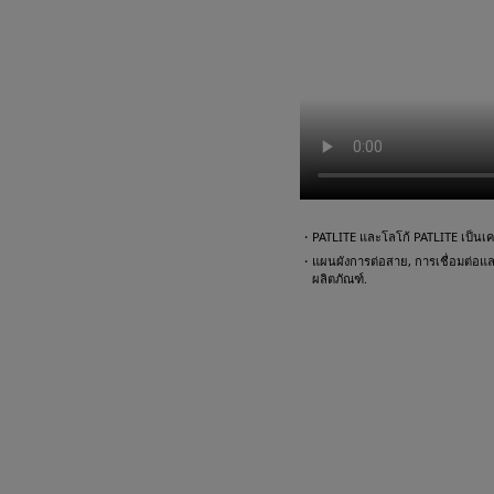
・PATLITE และโลโก้ PATLITE เป็นเคร
・แผนผังการต่อสาย, การเชื่อมต่อและตั
ผลิตภัณฑ์.