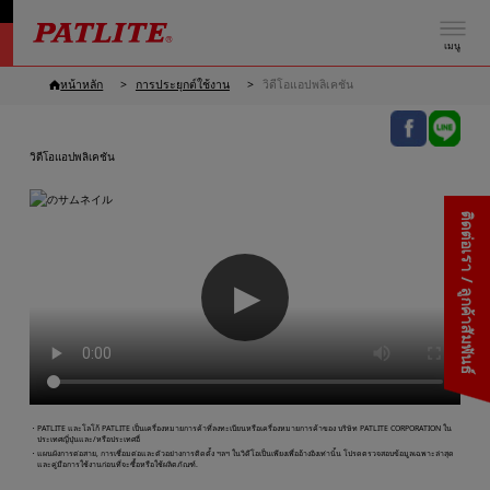
เมนู
หน้าหลัก
การประยุกต์ใช้งาน
วิดีโอแอปพลิเคชัน
วิดีโอแอปพลิเคชัน
ติดต่อเรา / ลูกค้าสัมพันธ์
▶
・PATLITE และโลโก้ PATLITE เป็นเครื่องหมายการค้าที่ลงทะเบียนหรือเครื่องหมายการค้าของ บริษัท PATLITE CORPORATION ใน
ประเทศญี่ปุ่นและ/หรือประเทศอื่
・แผนผังการต่อสาย, การเชื่อมต่อและตัวอย่างการติดตั้ง ฯลฯ ในวิดีโอเป็นเพียงเพื่ออ้างอิงเท่านั้น โปรดตรวจสอบข้อมูลเฉพาะล่าสุด
และคู่มือการใช้งานก่อนที่จะซื้อหรือใช้ผลิตภัณฑ์.