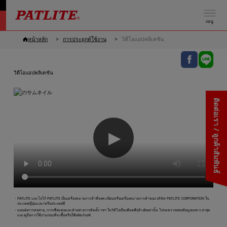
เมนู
หน้าหลัก
การประยุกต์ใช้งาน
วิดีโอแอปพลิเคชัน
วิดีโอแอปพลิเคชัน
ติดต่อเรา / ลูกค้าสัมพันธ์
▶
・PATLITE และโลโก้ PATLITE เป็นเครื่องหมายการค้าที่ลงทะเบียนหรือเครื่องหมายการค้าของ บริษัท PATLITE CORPORATION ใน
ประเทศญี่ปุ่นและ/หรือประเทศอื่
・แผนผังการต่อสาย, การเชื่อมต่อและตัวอย่างการติดตั้ง ฯลฯ ในวิดีโอเป็นเพียงเพื่ออ้างอิงเท่านั้น โปรดตรวจสอบข้อมูลเฉพาะล่าสุด
และคู่มือการใช้งานก่อนที่จะซื้อหรือใช้ผลิตภัณฑ์.