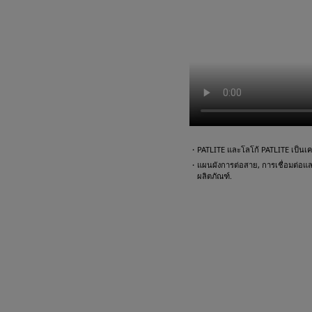
・PATLITE และโลโก้ PATLITE เป็นเคร
・แผนผังการต่อสาย, การเชื่อมต่อและตั
ผลิตภัณฑ์.