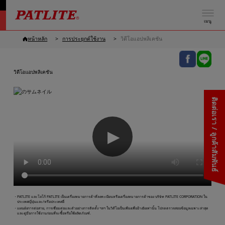
เมนู
หน้าหลัก
การประยุกต์ใช้งาน
วิดีโอแอปพลิเคชัน
วิดีโอแอปพลิเคชัน
ติดต่อเรา / ลูกค้าสัมพันธ์
▶
・PATLITE และโลโก้ PATLITE เป็นเครื่องหมายการค้าที่ลงทะเบียนหรือเครื่องหมายการค้าของ บริษัท PATLITE CORPORATION ใน
ประเทศญี่ปุ่นและ/หรือประเทศอื่
・แผนผังการต่อสาย, การเชื่อมต่อและตัวอย่างการติดตั้ง ฯลฯ ในวิดีโอเป็นเพียงเพื่ออ้างอิงเท่านั้น โปรดตรวจสอบข้อมูลเฉพาะล่าสุด
และคู่มือการใช้งานก่อนที่จะซื้อหรือใช้ผลิตภัณฑ์.