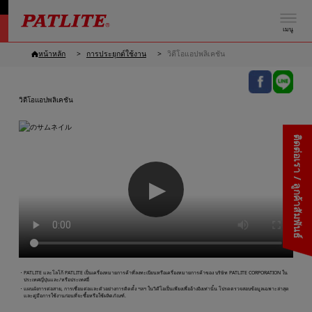
เมนู
หน้าหลัก
การประยุกต์ใช้งาน
วิดีโอแอปพลิเคชัน
วิดีโอแอปพลิเคชัน
ติดต่อเรา / ลูกค้าสัมพันธ์
▶
・PATLITE และโลโก้ PATLITE เป็นเครื่องหมายการค้าที่ลงทะเบียนหรือเครื่องหมายการค้าของ บริษัท PATLITE CORPORATION ใน
ประเทศญี่ปุ่นและ/หรือประเทศอื่
・แผนผังการต่อสาย, การเชื่อมต่อและตัวอย่างการติดตั้ง ฯลฯ ในวิดีโอเป็นเพียงเพื่ออ้างอิงเท่านั้น โปรดตรวจสอบข้อมูลเฉพาะล่าสุด
และคู่มือการใช้งานก่อนที่จะซื้อหรือใช้ผลิตภัณฑ์.