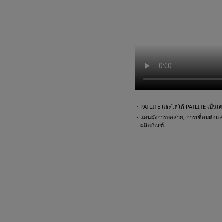
・PATLITE และโลโก้ PATLITE เป็นเคร
・แผนผังการต่อสาย, การเชื่อมต่อและตั
ผลิตภัณฑ์.