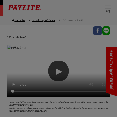
เมนู
หน้าหลัก
การประยุกต์ใช้งาน
วิดีโอแอปพลิเคชัน
วิดีโอแอปพลิเคชัน
ติดต่อเรา / ลูกค้าสัมพันธ์
▶
・PATLITE และโลโก้ PATLITE เป็นเครื่องหมายการค้าที่ลงทะเบียนหรือเครื่องหมายการค้าของ บริษัท PATLITE CORPORATION ใน
ประเทศญี่ปุ่นและ/หรือประเทศอื่
・แผนผังการต่อสาย, การเชื่อมต่อและตัวอย่างการติดตั้ง ฯลฯ ในวิดีโอเป็นเพียงเพื่ออ้างอิงเท่านั้น โปรดตรวจสอบข้อมูลเฉพาะล่าสุด
และคู่มือการใช้งานก่อนที่จะซื้อหรือใช้ผลิตภัณฑ์.