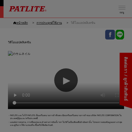
เมนู
หน้าหลัก
การประยุกต์ใช้งาน
วิดีโอแอปพลิเคชัน
วิดีโอแอปพลิเคชัน
ติดต่อเรา / ลูกค้าสัมพันธ์
▶
・PATLITE และโลโก้ PATLITE เป็นเครื่องหมายการค้าที่ลงทะเบียนหรือเครื่องหมายการค้าของ บริษัท PATLITE CORPORATION ใน
ประเทศญี่ปุ่นและ/หรือประเทศอื่
・แผนผังการต่อสาย, การเชื่อมต่อและตัวอย่างการติดตั้ง ฯลฯ ในวิดีโอเป็นเพียงเพื่ออ้างอิงเท่านั้น โปรดตรวจสอบข้อมูลเฉพาะล่าสุด
และคู่มือการใช้งานก่อนที่จะซื้อหรือใช้ผลิตภัณฑ์.