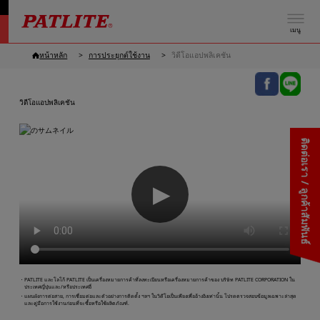
เมนู
หน้าหลัก
การประยุกต์ใช้งาน
วิดีโอแอปพลิเคชัน
วิดีโอแอปพลิเคชัน
ติดต่อเรา / ลูกค้าสัมพันธ์
▶
・PATLITE และโลโก้ PATLITE เป็นเครื่องหมายการค้าที่ลงทะเบียนหรือเครื่องหมายการค้าของ บริษัท PATLITE CORPORATION ใน
ประเทศญี่ปุ่นและ/หรือประเทศอื่
・แผนผังการต่อสาย, การเชื่อมต่อและตัวอย่างการติดตั้ง ฯลฯ ในวิดีโอเป็นเพียงเพื่ออ้างอิงเท่านั้น โปรดตรวจสอบข้อมูลเฉพาะล่าสุด
และคู่มือการใช้งานก่อนที่จะซื้อหรือใช้ผลิตภัณฑ์.