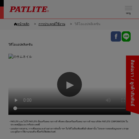
เมนู
หน้าหลัก
การประยุกต์ใช้งาน
วิดีโอแอปพลิเคชัน
วิดีโอแอปพลิเคชัน
ติดต่อเรา / ลูกค้าสัมพันธ์
▶
・PATLITE และโลโก้ PATLITE เป็นเครื่องหมายการค้าที่ลงทะเบียนหรือเครื่องหมายการค้าของ บริษัท PATLITE CORPORATION ใน
ประเทศญี่ปุ่นและ/หรือประเทศอื่
・แผนผังการต่อสาย, การเชื่อมต่อและตัวอย่างการติดตั้ง ฯลฯ ในวิดีโอเป็นเพียงเพื่ออ้างอิงเท่านั้น โปรดตรวจสอบข้อมูลเฉพาะล่าสุด
และคู่มือการใช้งานก่อนที่จะซื้อหรือใช้ผลิตภัณฑ์.