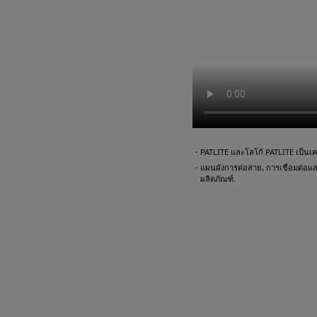
・PATLITE และโลโก้ PATLITE เป็นเคร
・แผนผังการต่อสาย, การเชื่อมต่อและตั
ผลิตภัณฑ์.