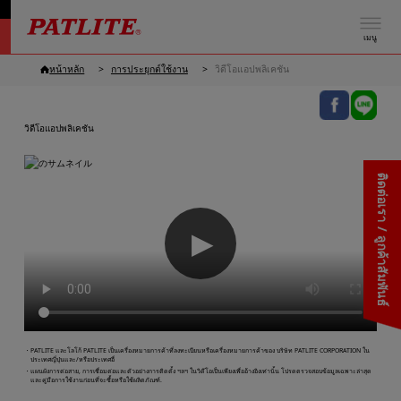
เมนู
หน้าหลัก
การประยุกต์ใช้งาน
วิดีโอแอปพลิเคชัน
วิดีโอแอปพลิเคชัน
ติดต่อเรา / ลูกค้าสัมพันธ์
▶
・PATLITE และโลโก้ PATLITE เป็นเครื่องหมายการค้าที่ลงทะเบียนหรือเครื่องหมายการค้าของ บริษัท PATLITE CORPORATION ใน
ประเทศญี่ปุ่นและ/หรือประเทศอื่
・แผนผังการต่อสาย, การเชื่อมต่อและตัวอย่างการติดตั้ง ฯลฯ ในวิดีโอเป็นเพียงเพื่ออ้างอิงเท่านั้น โปรดตรวจสอบข้อมูลเฉพาะล่าสุด
และคู่มือการใช้งานก่อนที่จะซื้อหรือใช้ผลิตภัณฑ์.