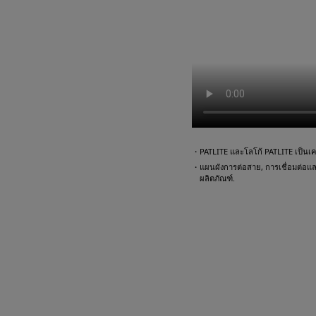
・PATLITE และโลโก้ PATLITE เป็นเคร
・แผนผังการต่อสาย, การเชื่อมต่อและตั
ผลิตภัณฑ์.