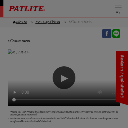
เมนู
หน้าหลัก
การประยุกต์ใช้งาน
วิดีโอแอปพลิเคชัน
วิดีโอแอปพลิเคชัน
ติดต่อเรา / ลูกค้าสัมพันธ์
▶
・PATLITE และโลโก้ PATLITE เป็นเครื่องหมายการค้าที่ลงทะเบียนหรือเครื่องหมายการค้าของ บริษัท PATLITE CORPORATION ใน
ประเทศญี่ปุ่นและ/หรือประเทศอื่
・แผนผังการต่อสาย, การเชื่อมต่อและตัวอย่างการติดตั้ง ฯลฯ ในวิดีโอเป็นเพียงเพื่ออ้างอิงเท่านั้น โปรดตรวจสอบข้อมูลเฉพาะล่าสุด
และคู่มือการใช้งานก่อนที่จะซื้อหรือใช้ผลิตภัณฑ์.