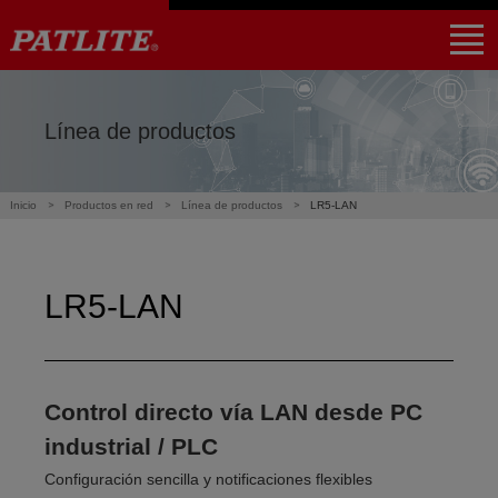
｜
NHV4 / NHV6
NHB4 / NHB6
LA6-POE
WE-LAN
LR5-LAN
NE-USB
LR6-USB
PHE-3FB3-RYG
NBM-D88NN
PHC-D08N
ผลิตภัณฑ์
การใช้งาน
พันธมิตร
สนับสนุน
Global Home
Find a local distributor
Línea de productos
Inicio
Productos en red
Línea de productos
LR5-LAN
LR5-LAN
Control directo vía LAN desde PC
industrial / PLC
Configuración sencilla y notificaciones flexibles