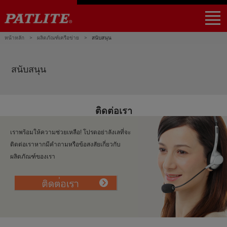
｜
NHV4 / NHV6
NHB4 / NHB6
LA6-POE
WE-LAN
LR5-LAN
NE-USB
LR6-USB
PHE-3FB3-RYG
NBM-D88NN
PHC-D08N
หน้าหลัก
ผลิตภัณฑ์เครือข่าย
สนับสนุน
ผลิตภัณฑ์
การใช้งาน
พันธมิตร
สนับสนุน
Global Home
Find a local distributor
สนับสนุน
ติดต่อเรา
เราพร้อมให้ความช่วยเหลือ! โปรดอย่าลังเลที่จะ
ติดต่อเราหากมีคำถามหรือข้อสงสัยเกี่ยวกับ
ผลิตภัณฑ์ของเรา