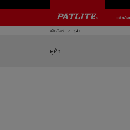
ผลิตภัณ
NHV4 / N
NHB4 / N
LA6-POE
WE-LAN
LR5-LAN
NE-USB
LR6-USB
PHE-3FB3-
NBM-D88
PHC-D08N
ผลิตภัณฑ์
คู่ค้า
คู่ค้า