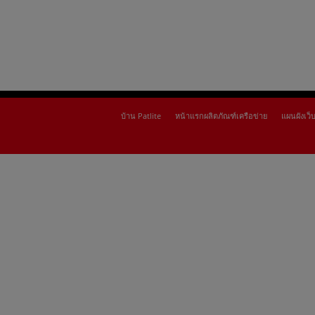
บ้าน Patlite
หน้าแรกผลิตภัณฑ์เครือข่าย
แผนผังเว็