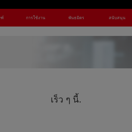
ฑ์
การใช้งาน
พันธมิตร
สนับสนุน
HV6
HB6
RYG
NN
เร็ว ๆ นี้.