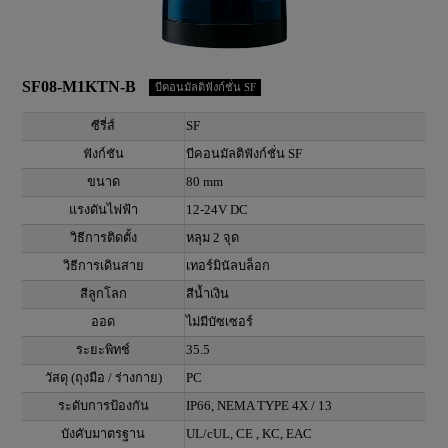
SF08-M1KTN-B
บีคอนมัลติฟังก์ชั่น SF
ซีรี่ส์
SF
ฟังก์ชัน
บีคอนมัลติฟังก์ชั่น SF
ขนาด
80 mm
แรงดันไฟฟ้า
12-24V DC
วิธีการติดตั้ง
หลุม 2 จุด
วิธีการเดินสาย
เทอร์มินัลบล็อก
สีลูกโลก
สีน้ำเงิน
ออด
ไม่มีบัซเซอร์
ระยะพิทช์
35.5
วัสดุ (ถุงมือ / ร่างกาย)
PC
ระดับการป้องกัน
IP66, NEMA TYPE 4X / 13
บังคับมาตรฐาน
UL/cUL, CE , KC, EAC