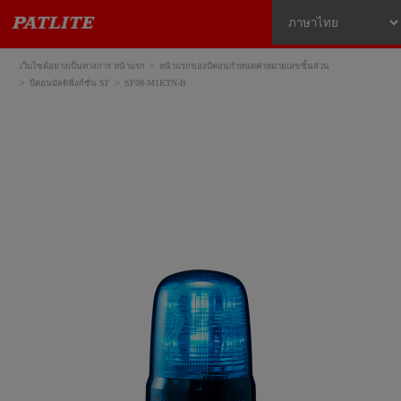
เว็บไซต์อย่างเป็นทางการ หน้าแรก
หน้าแรกของบีคอนกำหนดค่าหมายเลขชิ้นส่วน
บีคอนมัลติฟังก์ชั่น SF
SF08-M1KTN-B