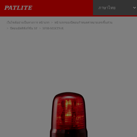
เว็บไซต์อย่างเป็นทางการ หน้าแรก
หน้าแรกของบีคอนกำหนดค่าหมายเลขชิ้นส่วน
บีคอนมัลติฟังก์ชั่น SF
SF08-M1KTN-R