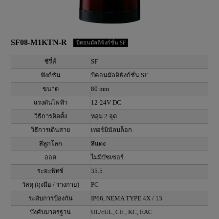
SF08-M1KTN-R
บีคอนมัลติฟังก์ชั่น SF
ซีรี่ส์
SF
ฟังก์ชัน
บีคอนมัลติฟังก์ชั่น SF
ขนาด
80 mm
แรงดันไฟฟ้า
12-24V DC
วิธีการติดตั้ง
หลุม 2 จุด
วิธีการเดินสาย
เทอร์มินัลบล็อก
สีลูกโลก
สีแดง
ออด
ไม่มีบัซเซอร์
ระยะพิทช์
35.5
วัสดุ (ถุงมือ / ร่างกาย)
PC
ระดับการป้องกัน
IP66, NEMA TYPE 4X / 13
บังคับมาตรฐาน
UL/cUL, CE , KC, EAC