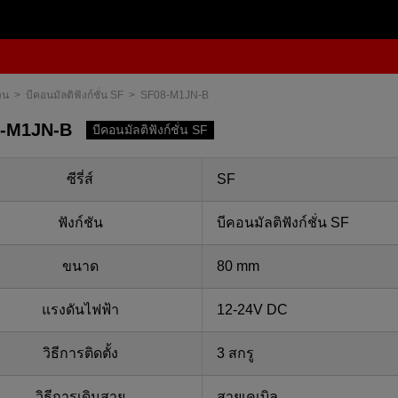
วน
บีคอนมัลติฟังก์ชั่น SF
SF08-M1JN-B
-M1JN-B
บีคอนมัลติฟังก์ชั่น SF
ซีรี่ส์
SF
ฟังก์ชัน
บีคอนมัลติฟังก์ชั่น SF
ขนาด
80 mm
แรงดันไฟฟ้า
12-24V DC
วิธีการติดตั้ง
3 สกรู
วิธีการเดินสาย
สายเคเบิล