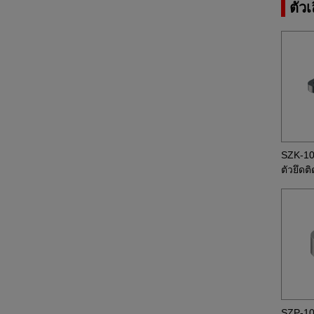
ตัวเ
SZK-1
ตัวยึดต
SZP-1