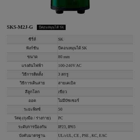
SKS-M2J-G
บีคอนหมุนได้ SK
ซีรี่ส์
SK
ฟังก์ชัน
บีคอนหมุนได้ SK
ขนาด
80 mm
แรงดันไฟฟ้า
100-240V AC
วิธีการติดตั้ง
3 สกรู
วิธีการเดินสาย
สายเคเบิล
สีลูกโลก
เขียว
ออด
ไม่มีบัซเซอร์
ระยะพิทช์
50
วัสดุ (ถุงมือ / ร่างกาย)
PC
ระดับการป้องกัน
IP23, IP65
บังคับมาตรฐาน
UL/cUL, CE , PSE , KC, EAC